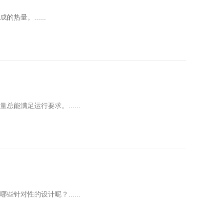
量。......
满足运行要求。......
对性的设计呢？......