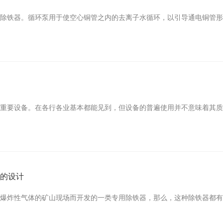
铁器。循环泵用于使空心铜管之内的去离子水循环，以引导通电铜管形成的热
要设备。在各行各业基本都能见到，但设备的普遍使用并不意味着其质量总能
性的设计
炸性气体的矿山现场而开发的一类专用除铁器，那么，这种除铁器都有哪些针