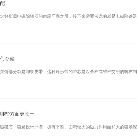
选配
好所需电磁除铁器的供应厂商之后，接下来需要考虑的就是电磁除铁器该怎么
如何存储
键部分就是卸铁皮带，这种环形带的带芯是以全棉或维棉交织的帆布制成，通
备哪些方面更胜一
磁芯，磁路设计严谨，拥有平整、面积较大的磁力作用面和大的磁场深度。.