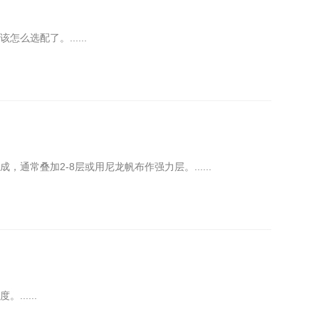
选配了。......
常叠加2-8层或用尼龙帆布作强力层。......
.....