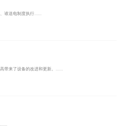
电制度执行......
了设备的改进和更新。......
..