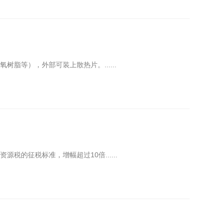
等），外部可装上散热片。......
的征税标准，增幅超过10倍......