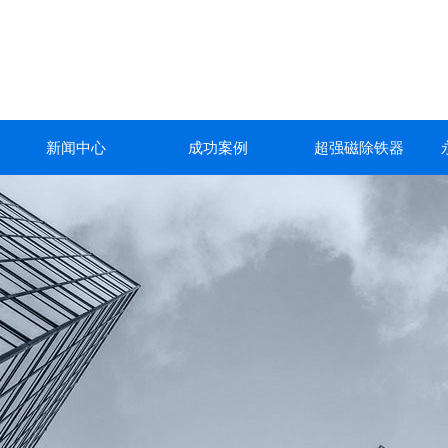
新闻中心
成功案例
超强磁除铁器