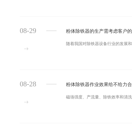
08-29
粉体除铁器的生产需考虑客户
随着我国对除铁器设备行业的发展和逐
08-28
粉体除铁器作业效果给不给力
磁场强度、产流量、除铁效率和清洗是