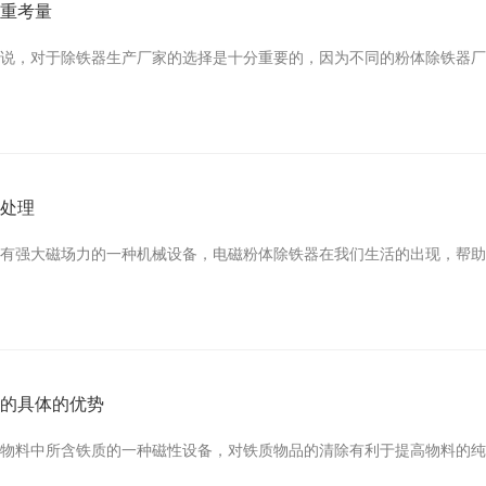
慎重考量
说，对于除铁器生产厂家的选择是十分重要的，因为不同的粉体除铁器厂家所
么处理
拥有强大磁场力的一种机械设备，电磁粉体除铁器在我们生活的出现，帮
出的具体的优势
除物料中所含铁质的一种磁性设备，对铁质物品的清除有利于提高物料的