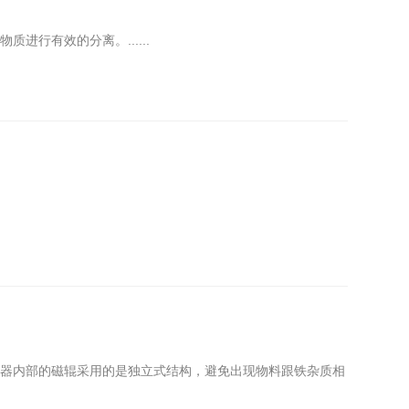
行有效的分离。......
铁器内部的磁辊采用的是独立式结构，避免出现物料跟铁杂质相