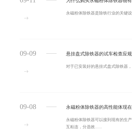
09-11
为什么购买永磁粉体除铁器物
永磁粉体除铁器是除铁行业的关键设备
09-09
悬挂盘式除铁器的试车检查应
对于已安装好的悬挂式盘式除铁器，在
09-08
永磁粉体除铁器的高性能体现
永磁粉体除铁器可以接到现有的生产
互粘连，分选效......