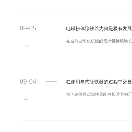
09-05
电磁粉体除铁器为何是极有发
在当前自动化机械的需求量持续增长市
09-04
在使用盘式除铁器的过程中必
为了确保盘式除铁器能够长时间的正常