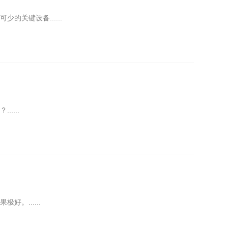
关键设备......
...
。......