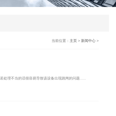
当前位置：
主页
>
新闻中心
>
理不当的话很容易导致该设备出现跳闸的问题......