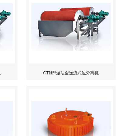
机
CTN型湿法全逆流式磁分离机