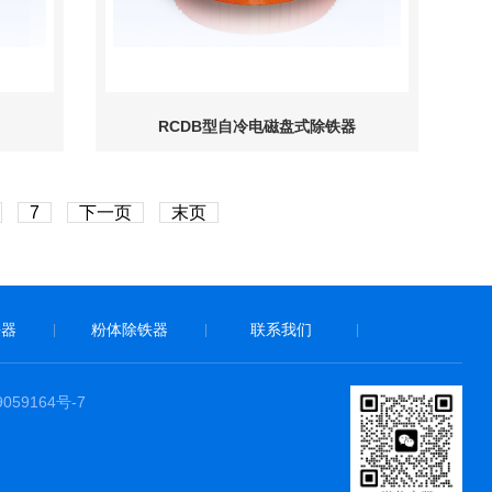
RCDB型自冷电磁盘式除铁器
7
下一页
末页
铁器
粉体除铁器
联系我们
|
|
|
59164号-7