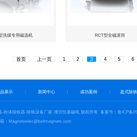
N型洗煤专用磁选机
RCT型全磁滚筒
首页
上一页
1
2
3
4
5
6
品展示
新闻中心
成功案例
盘式除
|
|
|
盘式除铁器-粉体除铁器-除铁设备厂家-潍坊恒基磁电 版权所有
备案号：鲁ICP备090
netoelec@beltmagnets.com